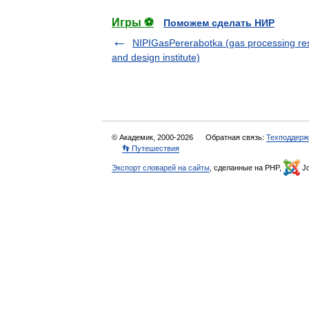
Игры ⚽
Поможем сделать НИР
NIPIGasPererabotka (gas processing re
and design institute)
© Академик, 2000-2026
Обратная связь:
Техподдерж
👣 Путешествия
Экспорт словарей на сайты
, сделанные на PHP,
Jo