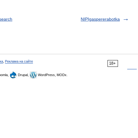
search
NIPIgaspererabotka
ка
,
Реклама на сайте
18+
omla,
Drupal,
WordPress, MODx.