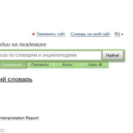
Запомнить сайт
Словарь на свой сайт
RU
едии на Академике
Найти!
Толкования
Переводы
Книги
Игры ⚽
ий словарь
Interpretation
Report
011
.