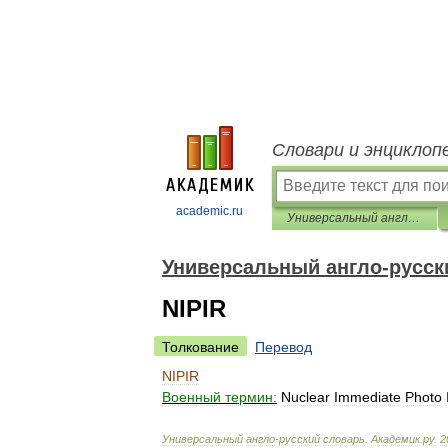
Словари и энциклоп
academic.ru
Универсальный англо-русский словарь
Универсальный англо-русск
NIPIR
Толкование
Перевод
NIPIR
Военный
термин:
Nuclear
Immediate
Photo
Универсальный
англо
-
русский
словарь
.
Академик
.
ру
.
2